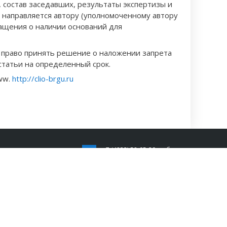
 состав заседавших, результаты экспертизы и
направляется автору (уполномоченному автору
ращения о наличии оснований для
 право принять решение о наложении запрета
статьи на определенный срок.
ww.
http://clio-brgu.ru
+7 (4832) 58-05-20, доб.
1230
artamoshinsv@mail.ru
241036, г. Брянск, ул.
Бежицкая, д. 20