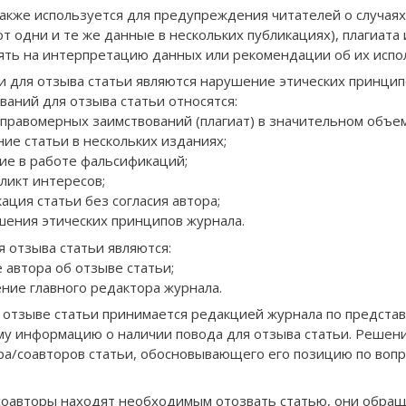
акже используется для предупреждения читателей о случая
т одни и те же данные в нескольких публикациях), плагиата
ять на интерпретацию данных или рекомендации об их испо
 для отзыва статьи являются нарушение этических принцип
ований для отзыва статьи относятся:
еправомерных заимствований (плагиат) в значительном объе
ние статьи в нескольких изданиях;
ие в работе фальсификаций;
фликт интересов;
кация статьи без согласия автора;
шения этических принципов журнала.
 отзыва статьи являются:
 автора об отзыве статьи;
ение главного редактора журнала.
отзыве статьи принимается редакцией журнала по представ
 информацию о наличии повода для отзыва статьи. Решение
ра/соавторов статьи, обосновывающего его позицию по вопр
соавторы находят необходимым отозвать статью, они обра