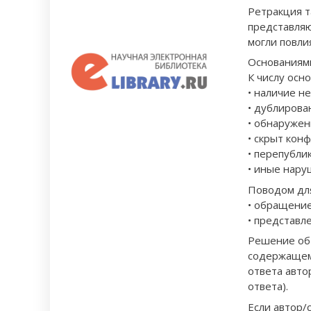
Ретракция т
представляю
могли повли
Основаниями
К числу осн
• наличие н
• дублирова
• обнаружен
• скрыт кон
• перепубли
• иные нару
Поводом для
• обращение
• представл
Решение об 
содержащему
ответа авто
ответа).
Если автор/