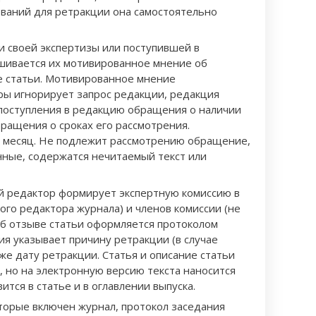
ований для ретракции она самостоятельно
и своей экспертизы или поступившей в
шивается их мотивированное мнение об
е статьи. Мотивированное мнение
оры игнорирует запрос редакции, редакция
е поступления в редакцию обращения о наличии
ращения о сроках его рассмотрения.
 месяц. Не подлежит рассмотрению обращение,
анные, содержатся нечитаемый текст или
й редактор формирует экспертную комиссию в
ого редактора журнала) и членов комиссии (не
об отзыве статьи оформляется протоколом
я указывает причину ретракции (в случае
же дату ретракции. Статья и описание статьи
, но на электронную версию текста наносится
ся в статье и в оглавлении выпуска.
торые включен журнал, протокол заседания