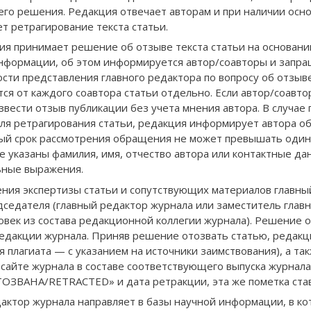
его решения. Редакция отвечает авторам и при наличии осн
т ретрагирование текста статьи.
ия принимает решение об отзыве текста статьи на основани
формации, об этом информируется автор/соавторы и запра
сти представления главного редактора по вопросу об отзыв
ся от каждого соавтора статьи отдельно. Если автор/соавт
звести отзыв публикации без учета мнения автора. В случа
ля ретрагирования статьи, редакция информирует автора об
ый срок рассмотрения обращения не может превышать один
не указаны фамилия, имя, отчество автора или контактные д
ьные выражения.
ния экспертизы статьи и сопутствующих материалов главны
дседателя (главный редактор журнала или заместитель главн
овек из состава редакционной коллегии журнала). Решение 
едакции журнала. Приняв решение отозвать статью, редакци
 плагиата — с указанием на источники заимствования), а так
 сайте журнала в составе соответствующего выпуска журнала
ОЗВАНА/RETRACTED» и дата ретракции, эта же пометка ставит
актор журнала направляет в базы научной информации, в ко