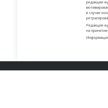
редакции жу
мотивирован
в случае ко
ретрагирова
Редакция жу
на принятие
Информация
О
Все права защищены. © 2026 ©
2026 Сетевое издание "История.
А
Общество. Политика"
Свидетельство о регистрации Эл
№ ФС 77-66859 от 15 августа 2016 г.
выдано Роскомнадзором
16+