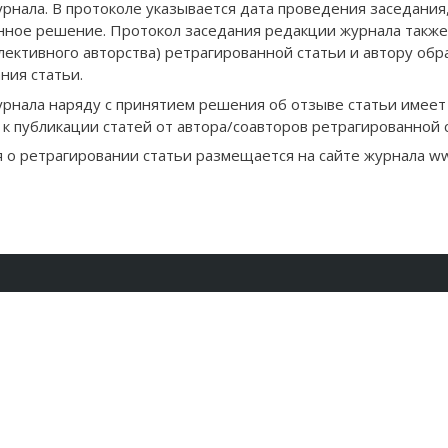
рнала. В протоколе указывается дата проведения заседания,
ное решение. Протокол заседания редакции журнала также 
ллективного авторства) ретрагированной статьи и автору об
ния статьи.
рнала наряду с принятием решения об отзыве статьи имеет
 к публикации статей от автора/соавторов ретрагированной 
 о ретрагировании статьи размещается на сайте журнала w
 журнале
Авторам
Читателям
рхив номеров