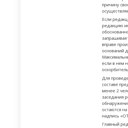
причину сво
осуществляе
Если редакц
редакцию ин
обоснованно
запрашивает
вправе прои
оснований д
Максимальн
если в нем 
оскорбител
Для проведе
составе пре
менее 2 чел
заседания р
обнаружения
остаются на
надпись «ОТ
Главный ред